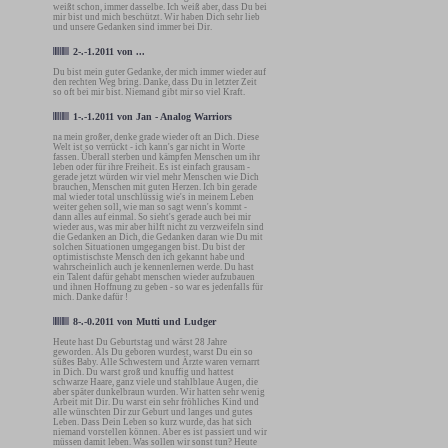
weißt schon, immer dasselbe. Ich weiß aber, dass Du bei
mir bist und mich beschützt. Wir haben Dich sehr lieb
und unsere Gedanken sind immer bei Dir.
2-.-1.2011
von
...
Du bist mein guter Gedanke, der mich immer wieder auf
den rechten Weg bring. Danke, dass Du in letzter Zeit
so oft bei mir bist. Niemand gibt mir so viel Kraft.
1-.-1.2011
von
Jan - Analog Warriors
na mein großer, denke grade wieder oft an Dich. Diese
Welt ist so verrückt - ich kann's gar nicht in Worte
fassen. Überall sterben und kämpfen Menschen um ihr
leben oder für ihre Freiheit. Es ist einfach grausam -
gerade jetzt würden wir viel mehr Menschen wie Dich
brauchen, Menschen mit guten Herzen. Ich bin gerade
mal wieder total unschlüssig wie's in meinem Leben
weiter gehen soll, wie man so sagt wenn's kommt -
dann alles auf einmal. So sieht's gerade auch bei mir
wieder aus, was mir aber hilft nicht zu verzweifeln sind
die Gedanken an Dich, die Gedanken daran wie Du mit
solchen Situationen umgegangen bist. Du bist der
optimistischste Mensch den ich gekannt habe und
wahrscheinlich auch je kennenlernen werde. Du hast
ein Talent dafür gehabt menschen wieder aufzubauen
und ihnen Hoffnung zu geben - so war es jedenfalls für
mich. Danke dafür !
8-.-0.2011
von
Mutti und Ludger
Heute hast Du Geburtstag und wärst 28 Jahre
geworden. Als Du geboren wurdest, warst Du ein so
süßes Baby. Alle Schwestern und Ärzte waren vernarrt
in Dich. Du warst groß und knuffig und hattest
schwarze Haare, ganz viele und stahlblaue Augen, die
aber später dunkelbraun wurden. Wir hatten sehr wenig
Arbeit mit Dir. Du warst ein sehr fröhliches Kind und
alle wünschten Dir zur Geburt und langes und gutes
Leben. Dass Dein Leben so kurz wurde, das hat sich
niemand vorstellen können. Aber es ist passiert und wir
müssen damit leben. Was sollen wir sonst tun? Heute