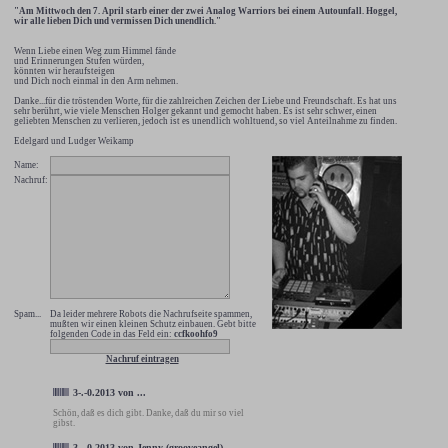
"Am Mittwoch den 7. April starb einer der zwei Analog Warriors bei einem Autounfall. Hoggel,
wir alle lieben Dich und vermissen Dich unendlich."
Wenn Liebe einen Weg zum Himmel fände
und Erinnerungen Stufen würden,
könnten wir heraufsteigen
und Dich noch einmal in den Arm nehmen.
Danke...für die tröstenden Worte, für die zahlreichen Zeichen der Liebe und Freundschaft. Es hat uns
sehr berührt, wie viele Menschen Holger gekannt und gemocht haben. Es ist sehr schwer, einen
geliebten Menschen zu verlieren, jedoch ist es unendlich wohltuend, so viel Anteilnahme zu finden.
Edelgard und Ludger Weikamp
Name:
Nachruf:
Spam...
Da leider mehrere Robots die Nachrufseite spammen,
mußten wir einen kleinen Schutz einbauen. Gebt bitte
folgenden Code in das Feld ein:
ccfkoohfo9
Nachruf eintragen
3-.-0.2013
von
...
Schön, daß es dich gibt. Danke, daß du mir so viel
gibst.
3-.-0.2013
von
Jenny (grooveangel)