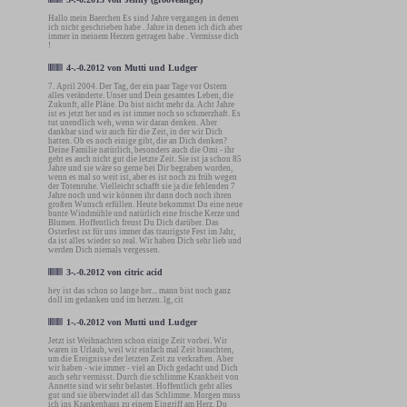
Hallo mein Baerchen Es sind Jahre vergangen in denen
ich nicht geschrieben habe . Jahre in denen ich dich aber
immer in meinem Herzen getragen habe . Vermisse dich
!
4-.-0.2012
von
Mutti und Ludger
7. April 2004. Der Tag, der ein paar Tage vor Ostern
alles veränderte. Unser und Dein gesamtes Leben, die
Zukunft, alle Pläne. Du bist nicht mehr da. Acht Jahre
ist es jetzt her und es ist immer noch so schmerzhaft. Es
tut unendlich weh, wenn wir daran denken. Aber
dankbar sind wir auch für die Zeit, in der wir Dich
hatten. Ob es noch einige gibt, die an Dich denken?
Deine Familie natürlich, besonders auch die Omi - ihr
geht es auch nicht gut die letzte Zeit. Sie ist ja schon 85
Jahre und sie wäre so gerne bei Dir begraben worden,
wenn es mal so weit ist, aber es ist noch zu früh wegen
der Totenruhe. Vielleicht schafft sie ja die fehlenden 7
Jahre noch und wir können ihr dann doch noch ihren
großen Wunsch erfüllen. Heute bekommst Du eine neue
bunte Windmühle und natürlich eine frische Kerze und
Blumen. Hoffentlich freust Du Dich darüber. Das
Osterfest ist für uns immer das traurigste Fest im Jahr,
da ist alles wieder so real. Wir haben Dich sehr lieb und
werden Dich niemals vergessen.
3-.-0.2012
von
citric acid
hey ist das schon so lange her... mann bist noch ganz
doll im gedanken und im herzen. lg, cit
1-.-0.2012
von
Mutti und Ludger
Jetzt ist Weihnachten schon einige Zeit vorbei. Wir
waren in Urlaub, weil wir einfach mal Zeit brauchten,
um die Ereignisse der letzten Zeit zu verkraften. Aber
wir haben - wie immer - viel an Dich gedacht und Dich
auch sehr vermisst. Durch die schlimme Krankheit von
Annette sind wir sehr belastet. Hoffentlich geht alles
gut und sie überwindet all das Schlimme. Morgen muss
ich ins Krankenhaus zu einem Eingriff am Herz. Du