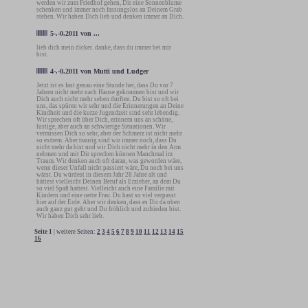
werden wir zum Friedhof gehen, Dir eine Sonnenblume
schenken und immer noch fassungslos an Deinem Grab
stehen. Wir haben Dich lieb und denken immer an Dich.
5-.-0.2011
von
...
lieb dich mein dicker. danke, dass du immer bei mir
bist.
4-.-0.2011
von
Mutti und Ludger
Jetzt ist es fast genau eine Stunde her, dass Du vor 7
Jahren nicht mehr nach Hause gekommen bist und wir
Dich auch nicht mehr sehen durften. Du bist so oft bei
uns, das spüren wir sehr und die Erinnerungen an Deine
Kindheit und die kurze Jugendzeit sind sehr lebendig.
Wir sprechen oft über Dich, erinnern uns an schöne,
lustige, aber auch an schwierige Situationen. Wir
vermissen Dich so sehr, aber der Schmerz ist nicht mehr
so extrem. Aber traurig sind wir immer noch, dass Du
nicht mehr da bist und wir Dich nicht mehr in den Arm
nehmen und mit Dir sprechen können Manchmal im
Traum. Wir denken auch oft daran, was geworden wäre,
wenn dieser Unfall nicht passiert wäre, Du noch bei uns
wärst. Du würdest in diesem Jahr 28 Jahre alt und
hättest vielleicht Deinen Beruf als Erzieher, an dem Du
so viel Spaß hattest. Vielleicht auch eine Familie mit
Kindern und eine nette Frau. Du hast so viel verpasst
hier auf der Erde. Aber wir denken, dass es Dir da oben
auch ganz gut geht und Du fröhlich und zufrieden bist.
Wir haben Dich sehr lieb.
Seite 1
| weitere Seiten:
2
3
4
5
6
7
8
9
10
11
12
13
14
15
16