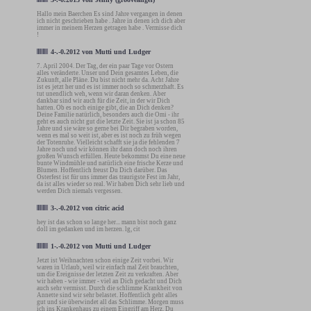
Hallo mein Baerchen Es sind Jahre vergangen in denen
ich nicht geschrieben habe . Jahre in denen ich dich aber
immer in meinem Herzen getragen habe . Vermisse dich
!
4-.-0.2012
von
Mutti und Ludger
7. April 2004. Der Tag, der ein paar Tage vor Ostern
alles veränderte. Unser und Dein gesamtes Leben, die
Zukunft, alle Pläne. Du bist nicht mehr da. Acht Jahre
ist es jetzt her und es ist immer noch so schmerzhaft. Es
tut unendlich weh, wenn wir daran denken. Aber
dankbar sind wir auch für die Zeit, in der wir Dich
hatten. Ob es noch einige gibt, die an Dich denken?
Deine Familie natürlich, besonders auch die Omi - ihr
geht es auch nicht gut die letzte Zeit. Sie ist ja schon 85
Jahre und sie wäre so gerne bei Dir begraben worden,
wenn es mal so weit ist, aber es ist noch zu früh wegen
der Totenruhe. Vielleicht schafft sie ja die fehlenden 7
Jahre noch und wir können ihr dann doch noch ihren
großen Wunsch erfüllen. Heute bekommst Du eine neue
bunte Windmühle und natürlich eine frische Kerze und
Blumen. Hoffentlich freust Du Dich darüber. Das
Osterfest ist für uns immer das traurigste Fest im Jahr,
da ist alles wieder so real. Wir haben Dich sehr lieb und
werden Dich niemals vergessen.
3-.-0.2012
von
citric acid
hey ist das schon so lange her... mann bist noch ganz
doll im gedanken und im herzen. lg, cit
1-.-0.2012
von
Mutti und Ludger
Jetzt ist Weihnachten schon einige Zeit vorbei. Wir
waren in Urlaub, weil wir einfach mal Zeit brauchten,
um die Ereignisse der letzten Zeit zu verkraften. Aber
wir haben - wie immer - viel an Dich gedacht und Dich
auch sehr vermisst. Durch die schlimme Krankheit von
Annette sind wir sehr belastet. Hoffentlich geht alles
gut und sie überwindet all das Schlimme. Morgen muss
ich ins Krankenhaus zu einem Eingriff am Herz. Du