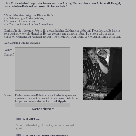
"Am Mittwoch den 7. April starb einer der zwei Analog Warriors bei einem Autounfall. Hoggel,
wir alle lieben Dich und vermissen Dich unendlich."
Wenn Liebe einen Weg zum Himmel fände
und Erinnerungen Stufen würden,
könnten wir heraufsteigen
und Dich noch einmal in den Arm nehmen.
Danke...für die tröstenden Worte, für die zahlreichen Zeichen der Liebe und Freundschaft. Es hat uns
sehr berührt, wie viele Menschen Holger gekannt und gemocht haben. Es ist sehr schwer, einen
geliebten Menschen zu verlieren, jedoch ist es unendlich wohltuend, so viel Anteilnahme zu finden.
Edelgard und Ludger Weikamp
Name:
Nachruf:
Spam...
Da leider mehrere Robots die Nachrufseite spammen,
mußten wir einen kleinen Schutz einbauen. Gebt bitte
folgenden Code in das Feld ein:
mtk2lpjhlq
Nachruf eintragen
3-.-0.2013
von
...
Schön, daß es dich gibt. Danke, daß du mir so viel
gibst.
3-.-0.2013
von
Jenny (grooveangel)