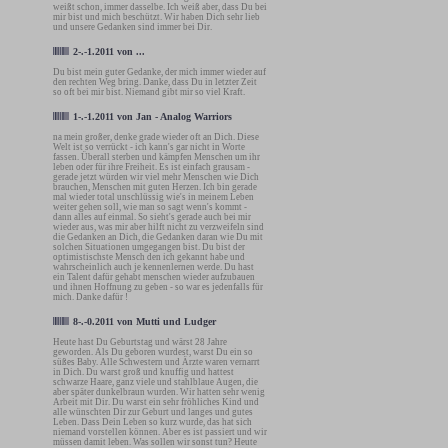
weißt schon, immer dasselbe. Ich weiß aber, dass Du bei
mir bist und mich beschützt. Wir haben Dich sehr lieb
und unsere Gedanken sind immer bei Dir.
2-.-1.2011
von
...
Du bist mein guter Gedanke, der mich immer wieder auf
den rechten Weg bring. Danke, dass Du in letzter Zeit
so oft bei mir bist. Niemand gibt mir so viel Kraft.
1-.-1.2011
von
Jan - Analog Warriors
na mein großer, denke grade wieder oft an Dich. Diese
Welt ist so verrückt - ich kann's gar nicht in Worte
fassen. Überall sterben und kämpfen Menschen um ihr
leben oder für ihre Freiheit. Es ist einfach grausam -
gerade jetzt würden wir viel mehr Menschen wie Dich
brauchen, Menschen mit guten Herzen. Ich bin gerade
mal wieder total unschlüssig wie's in meinem Leben
weiter gehen soll, wie man so sagt wenn's kommt -
dann alles auf einmal. So sieht's gerade auch bei mir
wieder aus, was mir aber hilft nicht zu verzweifeln sind
die Gedanken an Dich, die Gedanken daran wie Du mit
solchen Situationen umgegangen bist. Du bist der
optimistischste Mensch den ich gekannt habe und
wahrscheinlich auch je kennenlernen werde. Du hast
ein Talent dafür gehabt menschen wieder aufzubauen
und ihnen Hoffnung zu geben - so war es jedenfalls für
mich. Danke dafür !
8-.-0.2011
von
Mutti und Ludger
Heute hast Du Geburtstag und wärst 28 Jahre
geworden. Als Du geboren wurdest, warst Du ein so
süßes Baby. Alle Schwestern und Ärzte waren vernarrt
in Dich. Du warst groß und knuffig und hattest
schwarze Haare, ganz viele und stahlblaue Augen, die
aber später dunkelbraun wurden. Wir hatten sehr wenig
Arbeit mit Dir. Du warst ein sehr fröhliches Kind und
alle wünschten Dir zur Geburt und langes und gutes
Leben. Dass Dein Leben so kurz wurde, das hat sich
niemand vorstellen können. Aber es ist passiert und wir
müssen damit leben. Was sollen wir sonst tun? Heute